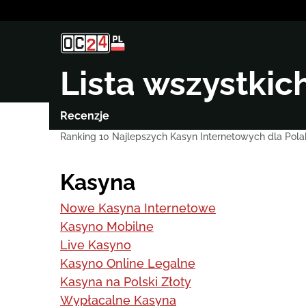
Lista wszystkic
Recenzje
Ranking 10 Najlepszych Kasyn Internetowych dla Pol
Kasyna
Gry
Kasyna
Bonusy Kasynowe
Nowe Kasyna Internetowe
Metody Platnosci
Kasyno Mobilne
Live Kasyno
Automaty do Gier
Kasyno Online Legalne
Deweloperzy
Kasyna na Polski Złoty
Wypłacalne Kasyna