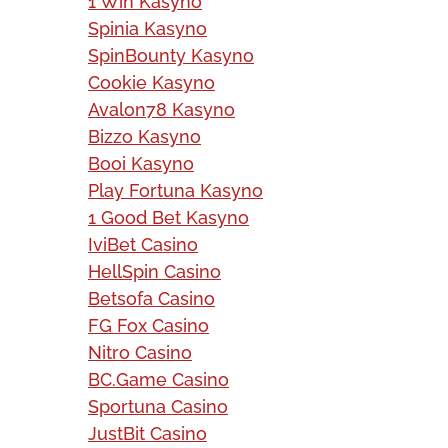
1 Win Kasyno
Spinia Kasyno
SpinBounty Kasyno
Cookie Kasyno
Avalon78 Kasyno
Bizzo Kasyno
Booi Kasyno
Play Fortuna Kasyno
1 Good Bet Kasyno
IviBet Casino
HellSpin Casino
Betsofa Casino
FG Fox Casino
Nitro Casino
BC.Game Casino
Sportuna Casino
JustBit Casino