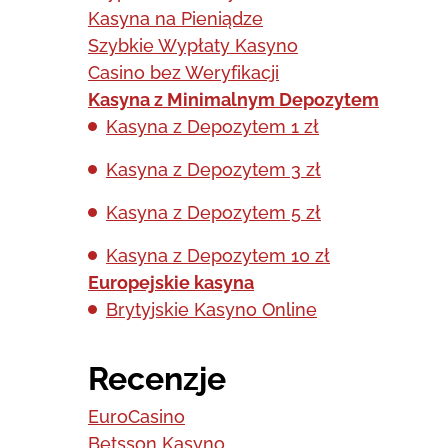
Kasyna w miastach
Kasyna na Pieniądze
Inne strony
Szybkie Wypłaty Kasyno
Casino bez Weryfikacji
Chcesz jako pierwszy dowiadywać się o naszyc
Kasyna z Minimalnym Depozytem
Kasyna z Depozytem 1 zł
Kasyna z Depozytem 3 zł
Kasyna z Depozytem 5 zł
Kasyna z Depozytem 10 zł
Europejskie kasyna
Brytyjskie Kasyno Online
Recenzje
EuroCasino
Betsson Kasyno