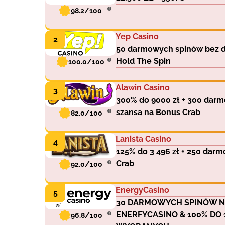
98.2/100
Yep Casino
50 darmowych spinów bez d
Hold The Spin
100.0/100
Alawin Casino
300% do 9000 zł + 300 darm
szansa na Bonus Crab
82.0/100
Lanista Casino
125% do 3 496 zł + 250 dar
Crab
92.0/100
EnergyCasino
30 DARMOWYCH SPINÓW N
ENERFYCASINO & 100% DO 1 
96.8/100