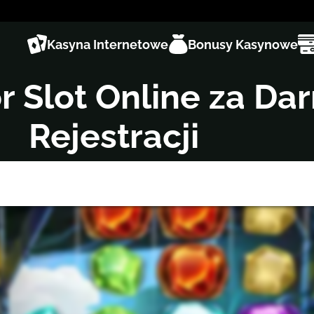
Kasyna Internetowe
Bonusy Kasynowe
r Slot Online za Da
Rejestracji