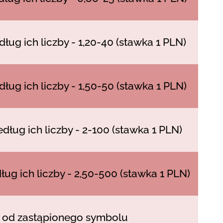
ug ich liczby - 1,20-40 (stawka 1 PLN)
ug ich liczby - 1,50-50 (stawka 1 PLN)
ług ich liczby - 2-100 (stawka 1 PLN)
ug ich liczby - 2,50-500 (stawka 1 PLN)
е оd zаstąріоnеgо symbоlu