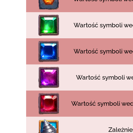
Wartość symboli wedł
Wartość symboli wedł
Wartość symboli wed
Wartość symboli wedł
Zаlеżnі