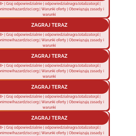
8+ | Graj odpowiedzialnie | odpowiedzialnagra.totalizator.pl |
nimowihazardzisci.org | Warunki oferty | Obowiązują zasady i
warunki
ZAGRAJ TERAZ
8+ | Graj odpowiedzialnie | odpowiedzialnagra.totalizator.pl |
nimowihazardzisci.org | Warunki oferty | Obowiązują zasady i
warunki
ZAGRAJ TERAZ
8+ | Graj odpowiedzialnie | odpowiedzialnagra.totalizator.pl |
nimowihazardzisci.org | Warunki oferty | Obowiązują zasady i
warunki
ZAGRAJ TERAZ
8+ | Graj odpowiedzialnie | odpowiedzialnagra.totalizator.pl |
nimowihazardzisci.org | Warunki oferty | Obowiązują zasady i
warunki
ZAGRAJ TERAZ
8+ | Graj odpowiedzialnie | odpowiedzialnagra.totalizator.pl |
nimowihazardzisci.org | Warunki oferty | Obowiązują zasady i