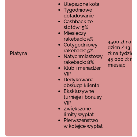
Ulepszone koła
Tygodniowe
doładowanie
Cashback ze
slotów: 5%
Miesięczy
rakeback: 5%
4500 zł na
Cotygodniowy
dzień / 13 5
rakeback: 5%
Platyna
zł na tydzień
Natychmiastowy
45 000 zł na
rakeback: 8%
miesiąc
Klub i menadżer
VIP
Dedykowana
obsługa klienta
Ekskluzywne
turnieje i bonusy
VIP
Zwiększone
limity wypłat
Pierwszeństwo
w kolejce wypłat