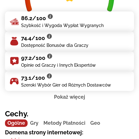
86.2/100
Szybkość i Wygoda Wypłat Wygranych
74.4/100
Dostępność Bonusów dla Graczy
97.2/100
Opinie od Graczy i Innych Ekspertów
73.1/100
Szeroki Wybór Gier od Różnych Dostawców
Pokaż więcej
Cechy.
Ogólne
Gry
Metody Płatności
Geo
Domena strony internetowej: