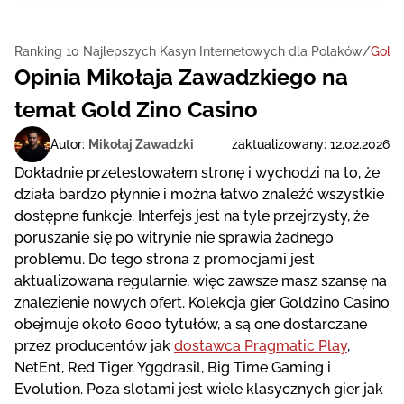
Ranking 10 Najlepszych Kasyn Internetowych dla Polaków
Goldz
Opinia Mikołaja Zawadzkiego na
temat Gold Zino Casino
Autor:
Mikołaj Zawadzki
zaktualizowany: 12.02.2026
Dokładnie przetestowałem stronę i wychodzi na to, że
działa bardzo płynnie i można łatwo znaleźć wszystkie
dostępne funkcje. Interfejs jest na tyle przejrzysty, że
poruszanie się po witrynie nie sprawia żadnego
problemu. Do tego strona z promocjami jest
aktualizowana regularnie, więc zawsze masz szansę na
znalezienie nowych ofert. Kolekcja gier Goldzino Casino
obejmuje około 6000 tytułów, a są one dostarczane
przez producentów jak
dostawca Pragmatic Play
,
NetEnt, Red Tiger, Yggdrasil, Big Time Gaming i
Evolution. Poza slotami jest wiele klasycznych gier jak