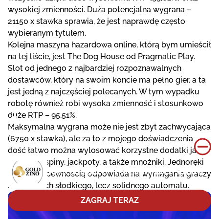
wysokiej zmienności. Duża potencjalna wygrana –
21150 x stawka sprawia, że jest naprawdę często
wybieranym tytułem.
Kolejna maszyna hazardowa online, którą bym umieścił
na tej liście, jest The Dog House od Pragmatic Play.
Slot od jednego z najbardziej rozpoznawalnych
dostawców, który na swoim koncie ma pełno gier, a ta
jest jedną z najczęściej polecanych. W tym wypadku
robotę również robi wysoka zmienność i stosunkowo
duże RTP – 95,51%.
Maksymalna wygrana może nie jest zbyt zachwycająca
(6750 x stawka), ale za to z mojego doświadczenia
Kontynuując korzystanie ze strony, wyrażasz zgodę na używanie plików cookies zgodnie
dość łatwo można wylosować korzystne dodatki jak
darmowe spiny, jackpoty, a także mnożniki. Jednoręki
100% do 2500 zł i 150 darmowych spinów
bandyta z pewnością odpowiada na wymagania graczy
szukających słodkiego, lecz solidnego automatu.
ZAGRAJ TERAZ