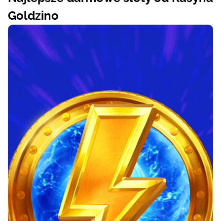
Goldzino