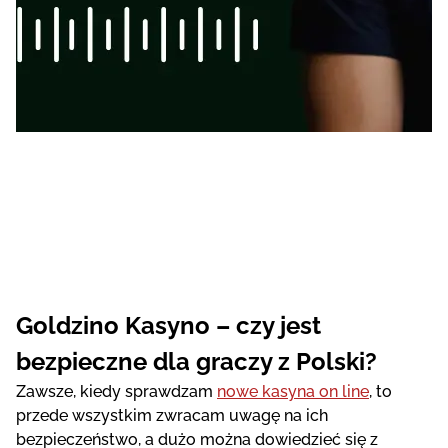
Goldzino Kasyno – czy jest
bezpieczne dla graczy z Polski?
Zawsze, kiedy sprawdzam
nowe kasyna on line
, to
przede wszystkim zwracam uwagę na ich
bezpieczeństwo, a dużo można dowiedzieć się z