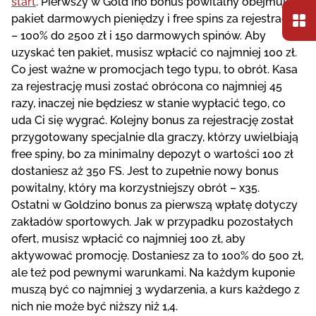
start
. Pierwszy w Gold ino bonus powitalny obejmuje
pakiet darmowych pieniędzy i free spins za rejestrację
– 100% do 2500 zł i 150 darmowych spinów. Aby
uzyskać ten pakiet, musisz wpłacić co najmniej 100 zł.
Co jest ważne w promocjach tego typu, to obrót. Kasa
za rejestrację musi zostać obrócona co najmniej 45
razy, inaczej nie będziesz w stanie wypłacić tego, co
uda Ci się wygrać. Kolejny bonus za rejestrację został
przygotowany specjalnie dla graczy, którzy uwielbiają
free spiny, bo za minimalny depozyt o wartości 100 zł
dostaniesz aż 350 FS. Jest to zupełnie nowy bonus
powitalny, który ma korzystniejszy obrót – x35.
Ostatni w Goldzino bonus za pierwszą wpłatę dotyczy
zakładów sportowych. Jak w przypadku pozostałych
ofert, musisz wpłacić co najmniej 100 zł, aby
aktywować promocję. Dostaniesz za to 100% do 500 zł,
ale też pod pewnymi warunkami. Na każdym kuponie
muszą być co najmniej 3 wydarzenia, a kurs każdego z
nich nie może być niższy niż 1,4.