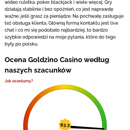
wideo ruletka, poker, blackjack i wiele więcej. Gry
działają stabilnie i bez opóźnień, co jest naprawdę
ważne, jeśli grasz za pieniądze. Na pochwałę zasługuje
też obsługa klienta. Główną formą kontaktu jest live
chat i co mi się podobało najbardziej, to bardzo
szybkie odpowiedzi na moje pytania, które do tego
były po polsku.
Ocena Goldzino Casino według
naszych szacunków