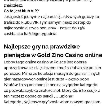
znajdziesz.
Co to jest klub VIP?
Jeśli jesteś jednym z najbardziej aktywnych graczy, to
trafisz do klubu VIP. Tym samym masz dostęp do
najkorzystniejszych bonusów – nawet do 25%
cashbacku każdego tygodnia.
Najlepsze gry na prawdziwe
pieniądze w Gold Zino Casino online
Lobby tego online casino w Polsce jest dobrze
uporządkowane, dzięki czemu można łatwo się po nim
poruszać. Mimo że kolekcja maszyn do grania i innych
gier hazardowych online jest duża – około 6000
tytułów, to są one podzielone na wygodne kategorie,
co pozwala szybko znaleźć slot, który Cię interesuje, a
ten możesz dodać do sekcji „Ulubione”.
Kategorię „Najlepsze gry” zostawiam nowym graczom,