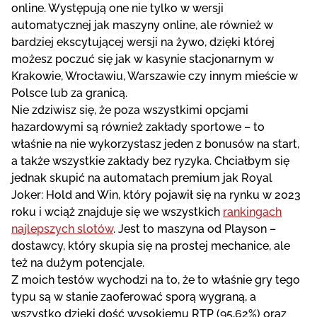
online. Występują one nie tylko w wersji
automatycznej jak maszyny online, ale również w
bardziej ekscytującej wersji na żywo, dzięki której
możesz poczuć się jak w kasynie stacjonarnym w
Krakowie, Wrocławiu, Warszawie czy innym mieście w
Polsce lub za granicą.
Nie zdziwisz się, że poza wszystkimi opcjami
hazardowymi są również zakłady sportowe – to
właśnie na nie wykorzystasz jeden z bonusów na start,
a także wszystkie zakłady bez ryzyka. Chciałbym się
jednak skupić na automatach premium jak Royal
Joker: Hold and Win, który pojawił się na rynku w 2023
roku i wciąż znajduje się we wszystkich
rankingach
najlepszych slotów
. Jest to maszyna od Playson –
dostawcy, który skupia się na prostej mechanice, ale
też na dużym potencjale.
Z moich testów wychodzi na to, że to właśnie gry tego
typu są w stanie zaoferować sporą wygraną, a
wszystko dzięki dość wysokiemu RTP (95,62%) oraz