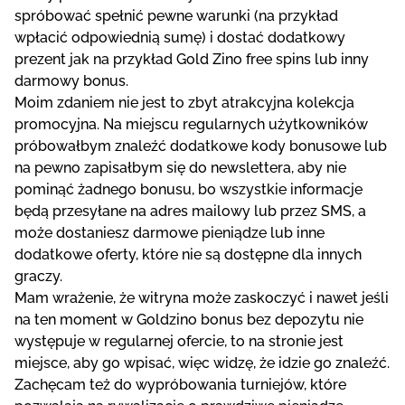
spróbować spełnić pewne warunki (na przykład
wpłacić odpowiednią sumę) i dostać dodatkowy
prezent jak na przykład Gold Zino free spins lub inny
darmowy bonus.
Moim zdaniem nie jest to zbyt atrakcyjna kolekcja
promocyjna. Na miejscu regularnych użytkowników
próbowałbym znaleźć dodatkowe kody bonusowe lub
na pewno zapisałbym się do newslettera, aby nie
pominąć żadnego bonusu, bo wszystkie informacje
będą przesyłane na adres mailowy lub przez SMS, a
może dostaniesz darmowe pieniądze lub inne
dodatkowe oferty, które nie są dostępne dla innych
graczy.
Mam wrażenie, że witryna może zaskoczyć i nawet jeśli
na ten moment w Goldzino bonus bez depozytu nie
występuje w regularnej ofercie, to na stronie jest
miejsce, aby go wpisać, więc widzę, że idzie go znaleźć.
Zachęcam też do wypróbowania turniejów, które