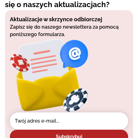
się o naszych aktualizacjach?
Aktualizacje w skrzynce odbiorczej
Zapisz się do naszego newslettera za pomocą
poniższego formularza.
Subskrybuj