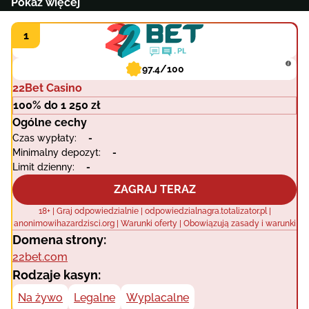
Pokaż więcej
97.4/100
22Bet Casino
100% do 1 250 zł
Ogólne cechy
Czas wypłaty:
-
Minimalny depozyt:
-
Limit dzienny:
-
ZAGRAJ TERAZ
18+ | Graj odpowiedzialnie | odpowiedzialnagra.totalizator.pl |
anonimowihazardzisci.org | Warunki oferty | Obowiązują zasady i warunki
Domena strony:
22bet.com
Rodzaje kasyn:
Na żywo
Legalne
Wyplacalne