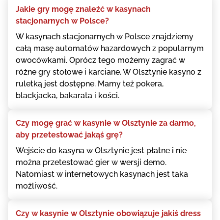
Jakie gry mogę znaleźć w kasynach
stacjonarnych w Polsce?
W kasynach stacjonarnych w Polsce znajdziemy
całą masę automatów hazardowych z popularnym
owocówkami. Oprócz tego możemy zagrać w
różne gry stołowe i karciane. W Olsztynie kasyno z
ruletką jest dostępne. Mamy też pokera,
blackjacka, bakarata i kości.
Czy mogę grać w kasynie w Olsztynie za darmo,
aby przetestować jakąś grę?
Wejście do kasyna w Olsztynie jest płatne i nie
można przetestować gier w wersji demo.
Natomiast w internetowych kasynach jest taka
możliwość.
Czy w kasynie w Olsztynie obowiązuje jakiś dress