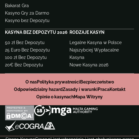
Bakarat Gra
Kasyno Gry za Darmo
Kasyno bez Depozytu
KASYNA BEZ DEPOZYTU 2026
RODZAJE KASYN
50 zł Bez Depozytu
Legalne Kasyna w Polsce
25 Euro Bez Depozytu
Najszybciej Wypłacalne
100 zł Bez Depozytu
Kasyna
20€ Bez Depozytu
Nowe Kasyna 2026
O nas
Polityka prywatności
Bezpieczeństwo
Odpowiedzialny hazard
Zasady i warunki
Praca
Kontakt
Opinie o kasynach
Mapa Witryny