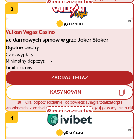
Więcej szczegółów
97.0/100
Vulkan Vegas Casino
50 darmowych spinów w grze Joker Stoker
Ogólne cechy
Czas wypłaty:
-
Minimalny depozyt:
-
Limit dzienny:
-
ZAGRAJ TERAZ
KASYNOWIN
18+ | Graj odpowiedzialnie | odpowiedzialnagra.totalizator.pl |
anonimowihazardzisci.org | Warunki oferty | Obowiązują zasady i warunki
Więcej szczegółów
96.0/100