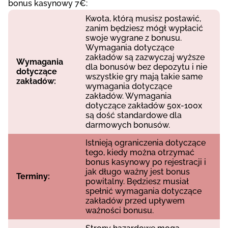
bonus kasynowy 7€:
Kwota, którą musisz postawić,
zanim będziesz mógł wypłacić
swoje wygrane z bonusu.
Wymagania dotyczące
zakładów są zazwyczaj wyższe
Wymagania
dla bonusów bez depozytu i nie
dotyczące
wszystkie gry mają takie same
zakładów:
wymagania dotyczące
zakładów. Wymagania
dotyczące zakładów 50x-100x
są dość standardowe dla
darmowych bonusów.
Istnieją ograniczenia dotyczące
tego, kiedy można otrzymać
bonus kasynowy po rejestracji i
jak długo ważny jest bonus
Terminy:
powitalny. Będziesz musiał
spełnić wymagania dotyczące
zakładów przed upływem
ważności bonusu.