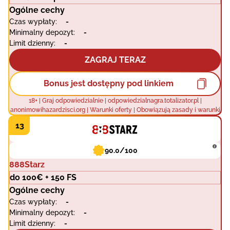
Ogólne cechy
Czas wypłaty:
-
Minimalny depozyt:
-
Limit dzienny:
-
ZAGRAJ TERAZ
Bonus jest dostępny pod linkiem
18+ | Graj odpowiedzialnie | odpowiedzialnagra.totalizator.pl |
anonimowihazardzisci.org | Warunki oferty | Obowiązują zasady i warunki
90.0/100
888Starz
do 100€ + 150 FS
Ogólne cechy
Czas wypłaty:
-
Minimalny depozyt:
-
Limit dzienny:
-