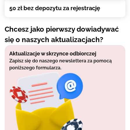
50 zł bez depozytu za rejestrację
Chcesz jako pierwszy dowiadywać
się o naszych aktualizacjach?
Aktualizacje w skrzynce odbiorczej
Zapisz się do naszego newslettera za pomocą
poniższego formularza.