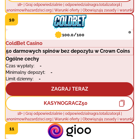
18+ | Graj odpowiedzialnie | odpowiedzialnagra.totalizator.pl |
anonimowihazardzisci.org | Warunki oferty | Obowiązują zasady i warunki
100.0/100
ColdBet Casino
50 darmowych spinów bez depozytu w Crown Coins
Ogólne cechy
Czas wypłaty:
-
Minimalny depozyt:
-
Limit dzienny:
-
ZAGRAJ TERAZ
KASYNOGRACZ50
18+ | Graj odpowiedzialnie | odpowiedzialnagra.totalizator.pl |
anonimowihazardzisci.org | Warunki oferty | Obowiązują zasady i warunki