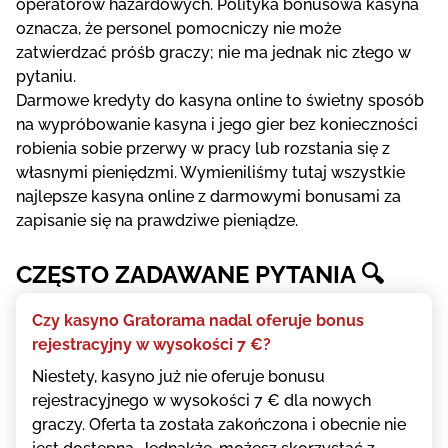
operatorów hazardowych. Polityka bonusowa kasyna
oznacza, że personel pomocniczy nie może
zatwierdzać próśb graczy; nie ma jednak nic złego w
pytaniu.
Darmowe kredyty do kasyna online to świetny sposób
na wypróbowanie kasyna i jego gier bez konieczności
robienia sobie przerwy w pracy lub rozstania się z
własnymi pieniędzmi. Wymieniliśmy tutaj wszystkie
najlepsze kasyna online z darmowymi bonusami za
zapisanie się na prawdziwe pieniądze.
CZĘSTO ZADAWANE PYTANIA 🔍
Czy kasyno Gratorama nadal oferuje bonus
rejestracyjny w wysokości 7 €?
Niestety, kasyno już nie oferuje bonusu
rejestracyjnego w wysokości 7 € dla nowych
graczy. Oferta ta została zakończona i obecnie nie