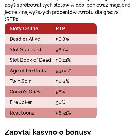
abyś spróbował tych slotów wideo, ponieważ mają one
jedne z najwyższych procentów zwrotu dla gracza
(RTP):
Sloty Online
RTP
Dead or Alive
96.8%
Slot Starburst
96.1%
Slot Book of Dead
96.21%
Age of the Gods
95.02%
Twin Spin
96.6%
Gonzo's Quest
96%
Fire Joker
96%
Reactoonz
96.51%
Zapytaj kasyno o bonusy