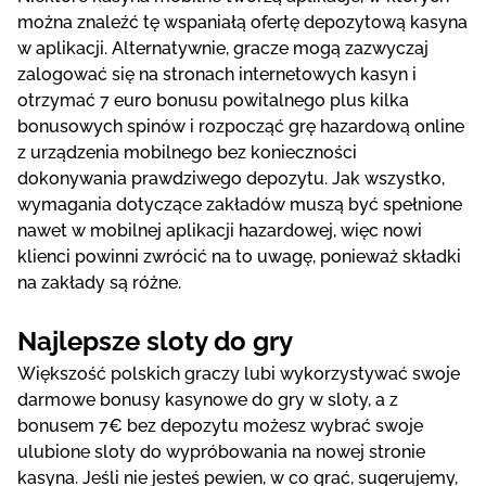
można znaleźć tę wspaniałą ofertę depozytową kasyna
w aplikacji. Alternatywnie, gracze mogą zazwyczaj
zalogować się na stronach internetowych kasyn i
otrzymać 7 euro bonusu powitalnego plus kilka
bonusowych spinów i rozpocząć grę hazardową online
z urządzenia mobilnego bez konieczności
dokonywania prawdziwego depozytu. Jak wszystko,
wymagania dotyczące zakładów muszą być spełnione
nawet w mobilnej aplikacji hazardowej, więc nowi
klienci powinni zwrócić na to uwagę, ponieważ składki
na zakłady są różne.
Najlepsze sloty do gry
Większość polskich graczy lubi wykorzystywać swoje
darmowe bonusy kasynowe do gry w sloty, a z
bonusem 7€ bez depozytu możesz wybrać swoje
ulubione sloty do wypróbowania na nowej stronie
kasyna. Jeśli nie jesteś pewien, w co grać, sugerujemy,