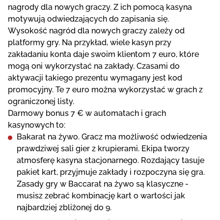
nagrody dla nowych graczy. Z ich pomocą kasyna
motywują odwiedzających do zapisania się.
Wysokość nagród dla nowych graczy zależy od
platformy gry. Na przykład, wiele kasyn przy
zakładaniu konta daje swoim klientom 7 euro, które
mogą oni wykorzystać na zakłady. Czasami do
aktywacji takiego prezentu wymagany jest kod
promocyjny. Te 7 euro można wykorzystać w grach z
ograniczonej listy.
Darmowy bonus 7 € w automatach i grach
kasynowych to:
Bakarat na żywo. Gracz ma możliwość odwiedzenia
prawdziwej sali gier z krupierami. Ekipa tworzy
atmosferę kasyna stacjonarnego. Rozdający tasuje
pakiet kart, przyjmuje zakłady i rozpoczyna się gra.
Zasady gry w Baccarat na żywo są klasyczne -
musisz zebrać kombinację kart o wartości jak
najbardziej zbliżonej do 9.