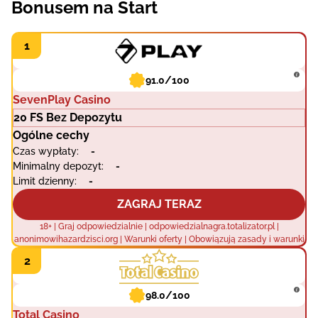
Bonusem na Start
91.0/100
SevenPlay Casino
20 FS Bez Depozytu
Ogólne cechy
Czas wypłaty:
-
Minimalny depozyt:
-
Limit dzienny:
-
ZAGRAJ TERAZ
18+ | Graj odpowiedzialnie | odpowiedzialnagra.totalizator.pl |
anonimowihazardzisci.org | Warunki oferty | Obowiązują zasady i warunki
98.0/100
Total Casino