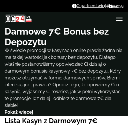
O partnerstwie
Darmowe 7€ Bonus bez
Depozytu
W świecie promocji w kasynach online prawie żadna nie
ma takiej wartości jak bonusy bez depozytu. Dlatego
właśnie postanowiliśmy opowiedzieć Ci dzisiaj o
darmowym bonusie kasynowy 7€ bez depozytu, który
możesz otrzymać w formie darmowych spinów. Brzmi
interesująco, prawda? Oprócz tego, że opowiemy Ci o
kasynie, wyjaśnimy Ci również, jak w pełni wykorzystać
te promocje. Idź dalej i odbierz te darmowe 7€ dla
siebie!
Pokaż więcej
Lista Kasyn z Darmowym 7€