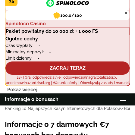
100.0/100
Spinoloco Casino
Pakiet powitalny do 10 000 zł + 1 000 FS
Ogólne cechy
Czas wypłaty:
-
Minimalny depozyt:
-
Limit dzienny:
-
ZAGRAJ TERAZ
18+ | Graj odpowiedzialnie | odpowiedzialnagra.totalizator.pl |
anonimowihazardzisci.org | Warunki oferty | Obowiązują zasady i warunki
Pokaż więcej
Informacje o bonusach
Ranking 10 Najlepszych Kasyn Internetowych dla Polaków
Bonu
Wymagania
Informacje o 7 darmowych €7
Jak odebrać