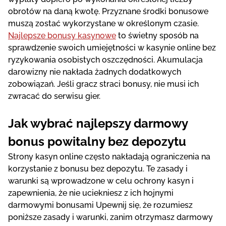
obrotów na daną kwotę. Przyznane środki bonusowe
muszą zostać wykorzystane w określonym czasie.
Najlepsze bonusy kasynowe
to świetny sposób na
sprawdzenie swoich umiejętności w kasynie online bez
ryzykowania osobistych oszczędności. Akumulacja
darowizny nie nakłada żadnych dodatkowych
zobowiązań. Jeśli gracz straci bonusy, nie musi ich
zwracać do serwisu gier.
Jak wybrać najlepszy darmowy
bonus powitalny bez depozytu
Strony kasyn online często nakładają ograniczenia na
korzystanie z bonusu bez depozytu. Te zasady i
warunki są wprowadzone w celu ochrony kasyn i
zapewnienia, że nie uciekniesz z ich hojnymi
darmowymi bonusami Upewnij się, że rozumiesz
poniższe zasady i warunki, zanim otrzymasz darmowy