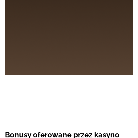
Воnusy оfеrоwаnе рrzеz kаsynо