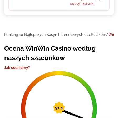
zasady i warunki
Ranking 10 Najlepszych Kasyn Internetowych dla Polaków
WinW
Ocena WinWin Casino według
naszych szacunków