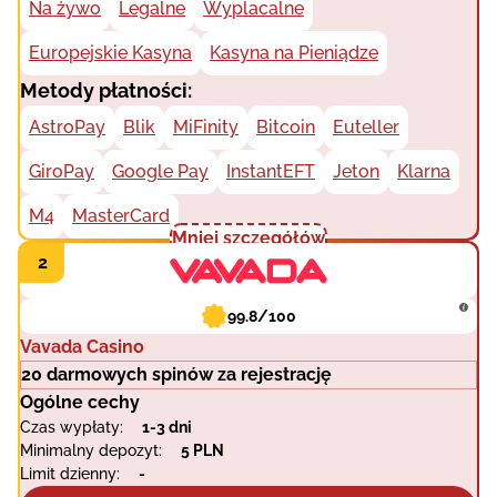
Na żywo
Legalne
Wyplacalne
Europejskie Kasyna
Kasyna na Pieniądze
Metody płatności:
AstroPay
Blik
MiFinity
Bitcoin
Euteller
GiroPay
Google Pay
InstantEFT
Jeton
Klarna
M4
MasterCard
Mniej szczegółów
99.8/100
Vavada Casino
20 darmowych spinów za rejestrację
Ogólne cechy
Czas wypłaty:
1-3 dni
Minimalny depozyt:
5 PLN
Limit dzienny:
-