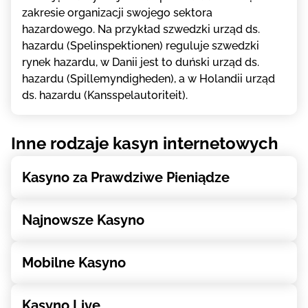
zakresie organizacji swojego sektora
hazardowego. Na przykład szwedzki urząd ds.
hazardu (Spelinspektionen) reguluje szwedzki
rynek hazardu, w Danii jest to duński urząd ds.
hazardu (Spillemyndigheden), a w Holandii urząd
ds. hazardu (Kansspelautoriteit).
Inne rodzaje kasyn internetowych
Kasyno za Prawdziwe Pieniądze
Najnowsze Kasyno
Mobilne Kasyno
Kasyno Live