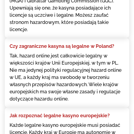
(MGA) i Gibraltar Gambling Commission (GGC).
Upewniają się one, że kasyna posiadające ich
licencje są uczciwe i legalne. Możesz zaufać
stronom hazardowym, które posiadają takie
licencje.
Czy zagraniczne kasyna są legalne w Poland?
Tak, hazard online jest całkowicie legalny w
większości krajów Unii Europejskiej, w tym w PL.
Nie ma jedynej polityki regulacyjnej hazard online
w UE, a każdy kraj ma swobodę w tworzeniu
własnych przepisów hazardowych. Wiele krajów
europejskich ma swoje własne zasady i regulacje
dotyczące hazardu online.
Jak rozpoznać legalne kasyno europejskie?
Każde legalne kasyno europejskie musi posiadać
licencję. Każdy kraj w Europie ma autonomię w