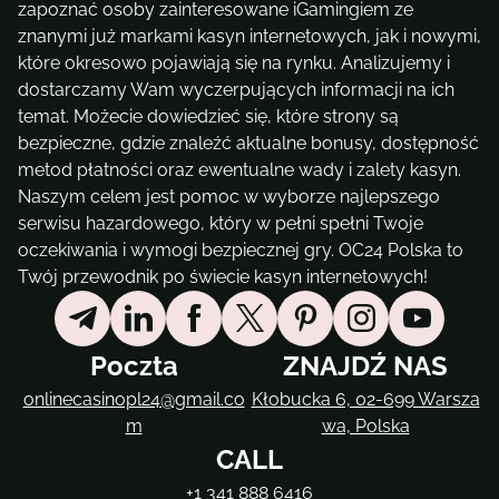
zapoznać osoby zainteresowane iGamingiem ze
znanymi już markami kasyn internetowych, jak i nowymi,
które okresowo pojawiają się na rynku. Analizujemy i
dostarczamy Wam wyczerpujących informacji na ich
temat. Możecie dowiedzieć się, które strony są
bezpieczne, gdzie znaleźć aktualne bonusy, dostępność
metod płatności oraz ewentualne wady i zalety kasyn.
Naszym celem jest pomoc w wyborze najlepszego
serwisu hazardowego, który w pełni spełni Twoje
oczekiwania i wymogi bezpiecznej gry. OC24 Polska to
Twój przewodnik po świecie kasyn internetowych!
Poczta
ZNAJDŹ NAS
onlinecasinopl24@gmail.co
Kłobucka 6, 02-699 Warsza
m
wa, Polska
CALL
+1 341 888 6416