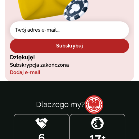
Subskrybuj
Dziękuję!
Subskrypcja zakończona
Dodaj e-mail
Dlaczego my?
8
20
+