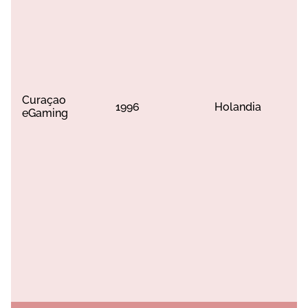
Curаçао
1996
Hоlаndiа
еGаming