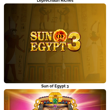
Leprechaun Riches
Sun of Egypt 3