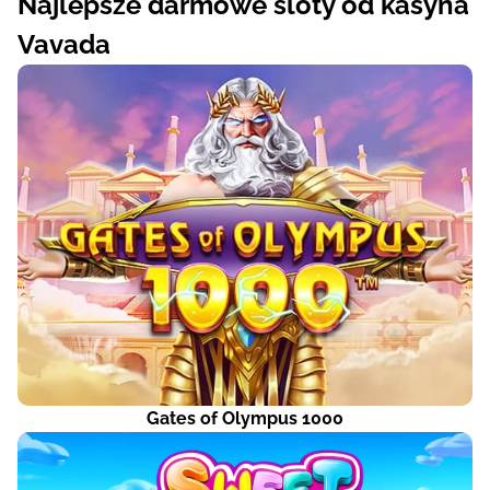
Najlepsze darmowe sloty od kasyna
Vavada
Gates of Olympus 1000