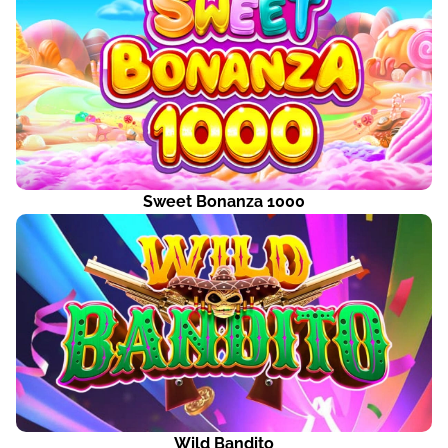
Sweet Bonanza 1000
Wild Bandito