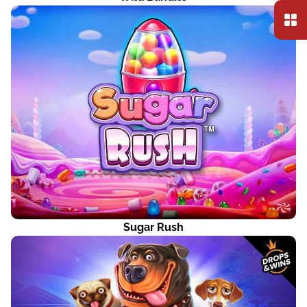
Sugar Rush