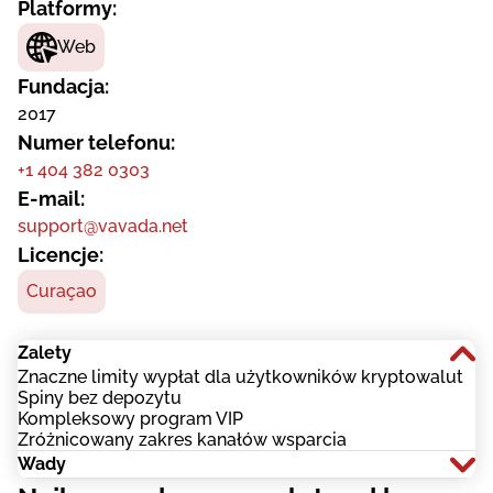
Platformy:
Web
Fundacja:
2017
Numer telefonu:
+1 404 382 0303
E-mail:
support@vavada.net
Licencje:
Curaçao
Zalety
Znaczne limity wypłat dla użytkowników kryptowalut
Spiny bez depozytu
Kompleksowy program VIP
Zróżnicowany zakres kanałów wsparcia
Wady