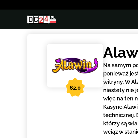
Alaw
Na samym poc
ponieważ jes
witryny. W Al
82.0
niestety nie 
więc na ten 
Kasyno Alawi
technicznej. 
którzy są wła
wciąż w stani