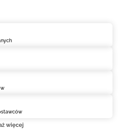
anych
ów
Dostawców
aż więcej