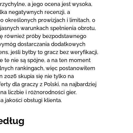
rzychylne, a jego ocena jest wysoka,
lka negatywnych recenzji, a
o określonych prowizjach i limitach, o
jasnych warunkach spełnienia obrotu,
 się również próby bezpodstawnego
e wymóg dostarczania dodatkowych
, jeśli byłby to gracz bez weryfikacji,
je te nie są spójne, a na ten moment
alnych rankingach, więc postanowiłem
n 2026 skupia się nie tylko na
rty dla graczy z Polski, na najbardziej
a liczbie i różnorodności gier,
 jakości obsługi klienta.
edług