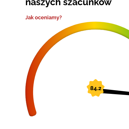
naszych szacunków