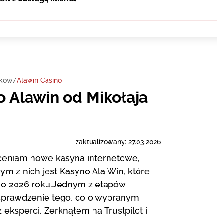
aków
Alawin Casino
o Alawin od Mikołaja
zaktualizowany: 27.03.2026
 oceniam nowe kasyna internetowe,
nym z nich jest Kasyno Ala Win, które
ego 2026 roku.Jednym z etapów
 sprawdzenie tego, co o wybranym
 eksperci. Zerknąłem na Trustpilot i