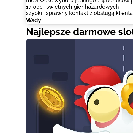
możliwość wyboru jednego z 4 bonusów 
17 000+ świetnych gier hazardowych
szybki i sprawny kontakt z obsługą klienta
Wady
Najlepsze darmowe slo