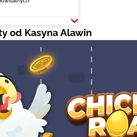
powitalnych
ty od Kasyna Alawin