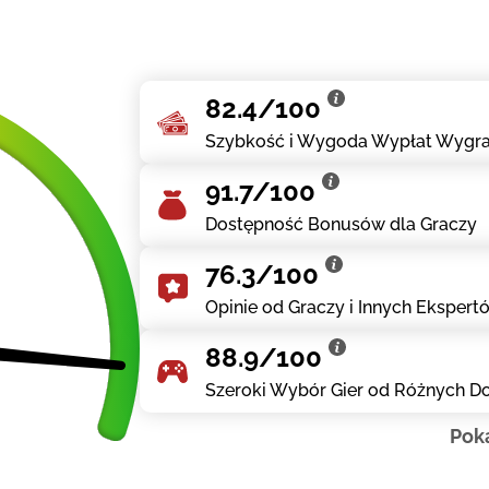
82.4/100
Szybkość i Wygoda Wypłat Wygr
91.7/100
Dostępność Bonusów dla Graczy
76.3/100
Opinie od Graczy i Innych Ekspert
88.9/100
Szeroki Wybór Gier od Różnych 
Pok