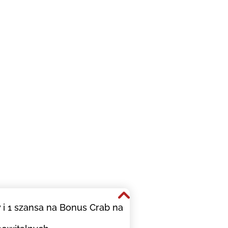
i 1 szansa na Bonus Crab na