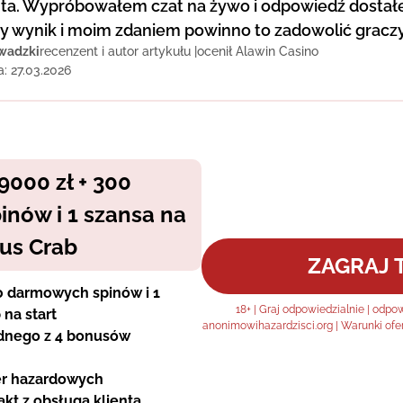
nta. Wypróbowałem czat na żywo i odpowiedź dostał
ły wynik i moim zdaniem powinno to zadowolić graczy
awadzki
recenzent i autor artykułu |
ocenił Alawin Casino
a: 27.03.2026
9000 zł + 300
nów i 1 szansa na
us Crab
ZAGRAJ 
0 darmowych spinów i 1
18+ | Graj odpowiedzialnie | odpowi
na start
anonimowihazardzisci.org | Warunki ofe
dnego z 4 bonusów
er hazardowych
akt z obsługą klienta