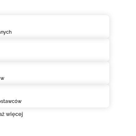
anych
ów
Dostawców
aż więcej