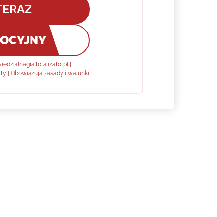
TERAZ
MOCYJNY
4
edzialnagra.totalizator.pl |
rty | Obowiązują zasady i warunki