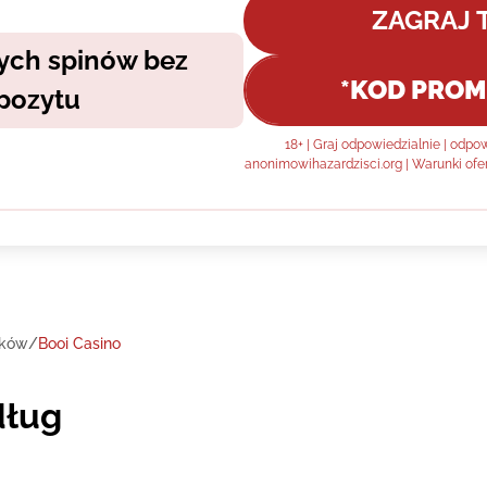
ZAGRAJ 
ch spinów bez
*KOD PRO
OC-2
pozytu
18+ | Graj odpowiedzialnie | odpowi
anonimowihazardzisci.org | Warunki ofe
aków
Booi Casino
dług