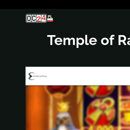
Temple of R