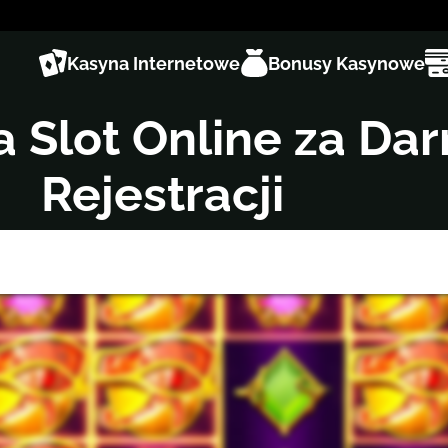
Kasyna Internetowe
Bonusy Kasynowe
a Slot Online za Da
Rejestracji