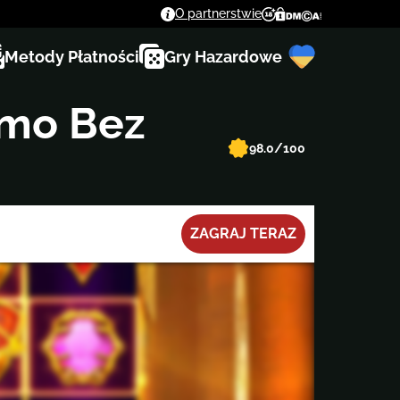
O partnerstwie
Metody Płatności
Gry Hazardowe
rmo Bez
98.0/100
ZAGRAJ TERAZ