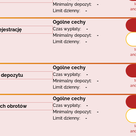
1
Minimalny depozyt:
-
ano
Limit dzienny:
-
Ogólne cechy
Czas wypłaty:
-
jestrację
Minimalny depozyt:
-
Limit dzienny:
-
1
ano
Ogólne cechy
Czas wypłaty:
-
 depozytu
1
Minimalny depozyt:
-
ano
Limit dzienny:
-
Ogólne cechy
Czas wypłaty:
-
ych obrotów
Minimalny depozyt:
-
Limit dzienny:
-
1
ano