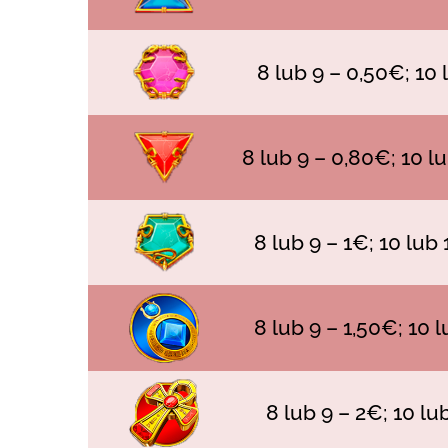
8 lub 9 – 0,50€; 10 
8 lub 9 – 0,80€; 10 lu
8 lub 9 – 1€; 10 lub 
8 lub 9 – 1,50€; 10 l
8 lub 9 – 2€; 10 lu