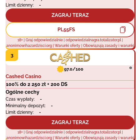
Limit dzienny:
-
ZAGRAJ TERAZ
PL55FS
18+ | Graj odpowiedzialnie | odpowiedzialnagra.totalizator.pl |
anonimowihazardzisci.org | Warunki oferty | Obowiązują zasady i warunki
97.0/100
Cashed Casino
100% do 2 250 zł + 200 DS
Ogólne cechy
Czas wypłaty:
-
Minimalny depozyt:
-
Limit dzienny:
-
ZAGRAJ TERAZ
18+ | Graj odpowiedzialnie | odpowiedzialnagra.totalizator.pl |
anonimowihazardzisci.org | Warunki oferty | Obowiązują zasady i warunki