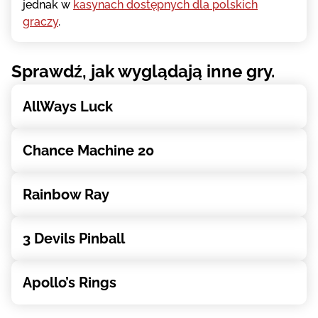
jednak w
kasynach dostępnych dla polskich
graczy
.
Sprawdź, jak wyglądają inne gry.
AllWays Luck
Chance Machine 20
Rainbow Ray
3 Devils Pinball
Apollo’s Rings