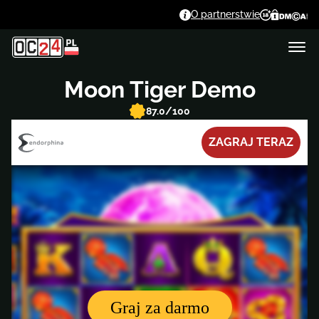
O partnerstwie
Moon Tiger Demo
87.0/100
ZAGRAJ TERAZ