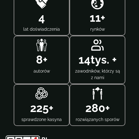
8
20
+
lat doświadczenia
rynków
15
+
25
tys. +
autorów
zawodników, którzy są
z nami
420
+
549
+
sprawdzone kasyna
rozwiązanych sporów