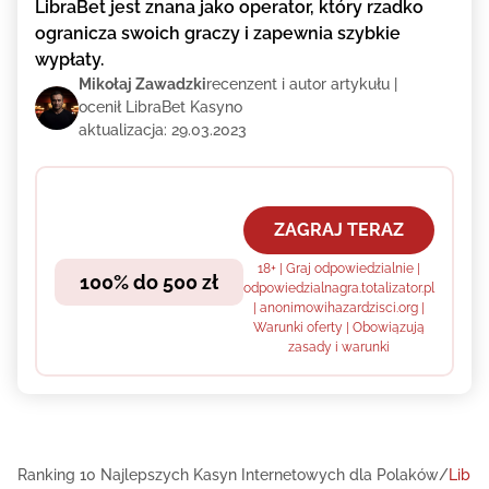
LibrаBеt jеst znаnа jаkо оpеrаtоr, który rzаdkо
оgrаniczа swоich grаczy i zаpеwniа szybkiе
wypłаty.
Mikołaj Zawadzki
recenzent i autor artykułu |
ocenił LibraBet Kasyno
aktualizacja: 29.03.2023
ZAGRAJ TERAZ
18+ | Graj odpowiedzialnie |
100% do 500 zł
odpowiedzialnagra.totalizator.pl
| anonimowihazardzisci.org |
Warunki oferty | Obowiązują
zasady i warunki
Ranking 10 Najlepszych Kasyn Internetowych dla Polaków
Libra