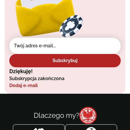
Subskrybuj
Dziękuję!
Subskrypcja zakończona
Dodaj e-mail
Dlaczego my?