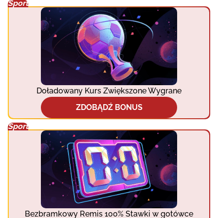
Doładowany Kurs Zwiększone Wygrane
ZDOBĄDŹ BONUS
Bezbramkowy Remis 100% Stawki w gotówce