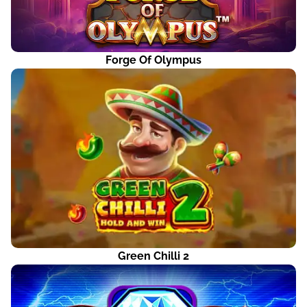
Forge Of Olympus
Green Chilli 2