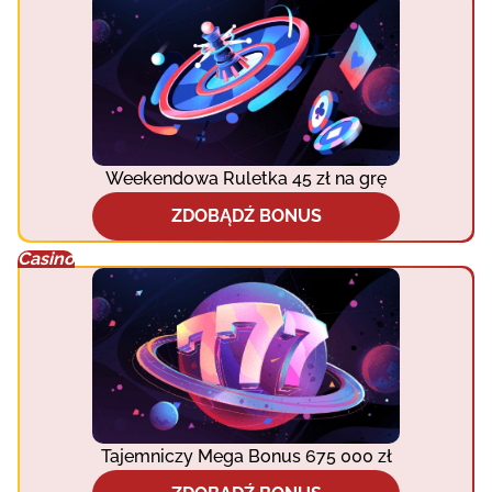
Weekendowa Ruletka 45 zł na grę
ZDOBĄDŹ BONUS
Tajemniczy Mega Bonus 675 000 zł