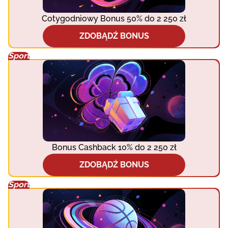
Cotygodniowy Bonus 50% do 2 250 zł
ZDOBĄDŹ BONUS
Bonus Cashback 10% do 2 250 zł
ZDOBĄDŹ BONUS