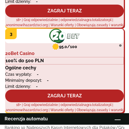
Limit dzienny:
-
ZAGRAJ TERAZ
18+ | Graj odpowiedzialnie | odpowiedzialnagra.totalizator.pl |
anonimowihazardzisci.org | Warunki oferty | Obowiązują zasady i warunki
95.0/100
20Bet Casino
100% do 500 PLN
Ogólne cechy
Czas wypłaty:
-
Minimalny depozyt:
-
Limit dzienny:
-
ZAGRAJ TERAZ
18+ | Graj odpowiedzialnie | odpowiedzialnagra.totalizator.pl |
anonimowihazardzisci.org | Warunki oferty | Obowiązują zasady i warunki
Recenzja automatu
Ranking 10 Najlepszych Kasyn Internetowych dla Polaków
Gry 