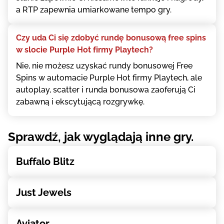
a RTP zapewnia umiarkowane tempo gry.
Czy uda Ci się zdobyć rundę bonusową free spins
w slocie Purple Hot firmy Playtech?
Nie, nie możesz uzyskać rundy bonusowej Free
Spins w automacie Purple Hot firmy Playtech, ale
autoplay, scatter i runda bonusowa zaoferują Ci
zabawną i ekscytującą rozgrywkę.
Sprawdź, jak wyglądają inne gry.
Buffalo Blitz
Just Jewels
Aviator