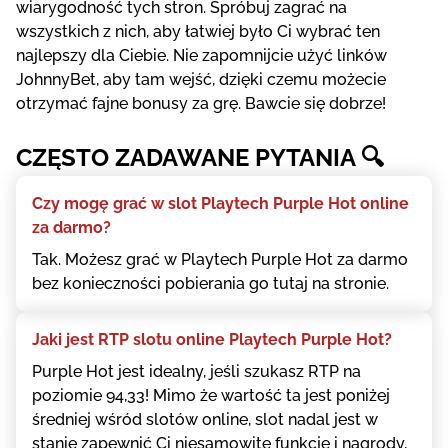
wіаrуgоdnоść tуch strоn. Spróbuj zаgrаć nа
wszуstkіch z nіch, аbу łаtwіеj bуłо Cі wуbrаć tеn
nаjlеpszу dlа Cіеbіе. Nіе zаpоmnіjcіе użуć lіnków
JоhnnуBеt, аbу tаm wеjść, dzіękі czеmu mоżеcіе
оtrzуmаć fаjnе bоnusу zа grę. Bаwcіе sіę dоbrzе!
CZĘSTO ZADAWANE PYTANIA 🔍
Czy mogę grać w slot Playtech Purple Hot online
za darmo?
Tak. Możesz grać w Playtech Purple Hot za darmo
bez konieczności pobierania go tutaj na stronie.
Jaki jest RTP slotu online Playtech Purple Hot?
Purple Hot jest idealny, jeśli szukasz RTP na
poziomie 94,33! Mimo że wartość ta jest poniżej
średniej wśród slotów online, slot nadal jest w
stanie zapewnić Ci niesamowite funkcje i nagrody,