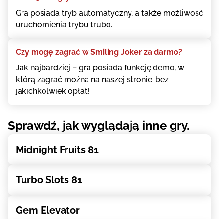
Gra posiada tryb automatyczny, a także możliwość
uruchomienia trybu trubo.
Czy mogę zagrać w Smiling Joker za darmo?
Jak najbardziej – gra posiada funkcję demo, w
którą zagrać można na naszej stronie, bez
jakichkolwiek opłat!
Sprawdź, jak wyglądają inne gry.
Midnight Fruits 81
Turbo Slots 81
Gem Elevator