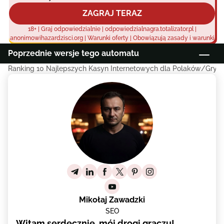
ZAGRAJ TERAZ
18+ | Graj odpowiedzialnie | odpowiedzialnagra.totalizator.pl |
anonimowihazardzisci.org | Warunki oferty | Obowiązują zasady i warunki
Poprzednie wersje tego automatu
Ranking 10 Najlepszych Kasyn Internetowych dla Polaków
Gry 
Wygląd i tematyka automatu Smiling Joker
Specjalne funkcje automatu
Rozmiary zakładów i wygrane w tabeli wypłat
RTP i zmienność
Funkcje bonusowe automatu Smiling Joker
Jak grać, krok po kroku
Odpowiedzialny hazard w kasynie
Mikołaj Zawadzki
SEO
Witam serdecznie, mój drogi graczu!