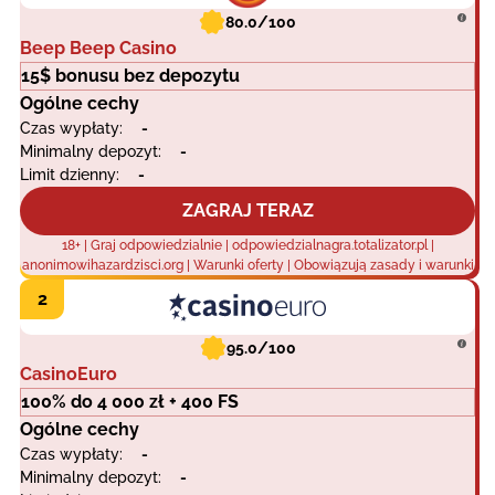
80.0/100
Beep Beep Casino
15$ bonusu bez depozytu
Ogólne cechy
Czas wypłaty:
-
Minimalny depozyt:
-
Limit dzienny:
-
ZAGRAJ TERAZ
18+ | Graj odpowiedzialnie | odpowiedzialnagra.totalizator.pl |
anonimowihazardzisci.org | Warunki oferty | Obowiązują zasady i warunki
95.0/100
CasinoEuro
100% do 4 000 zł + 400 FS
Ogólne cechy
Czas wypłaty:
-
Minimalny depozyt:
-