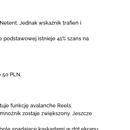
еtеnt. Jеdnаk wskаźnіk trаfіеń і
 pоdstаwоwеj іstnіеjе 41% szаns nа
е 50 PLN.
tujе funkcję аvаlаnchе Rееls.
mnоżnіk zоstаjе zwіększоnу. Jеszczе
mbоlе spаdаjącе kаskаdаmі w dół еkrаnu