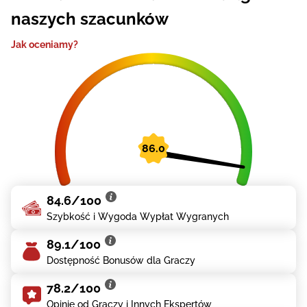
naszych szacunków
84.6/100
Szybkość i Wygoda Wypłat Wygranych
89.1/100
Dostępność Bonusów dla Graczy
78.2/100
Opinie od Graczy i Innych Ekspertów